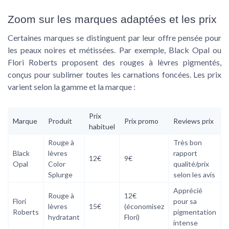
Zoom sur les marques adaptées et les prix
Certaines marques se distinguent par leur offre pensée pour
les peaux noires et métissées. Par exemple, Black Opal ou
Flori Roberts proposent des rouges à lèvres pigmentés,
conçus pour sublimer toutes les carnations foncées. Les prix
varient selon la gamme et la marque :
Prix
Marque
Produit
Prix promo
Reviews prix
habituel
Rouge à
Très bon
Black
lèvres
rapport
12€
9€
Opal
Color
qualité/prix
Splurge
selon les avis
Apprécié
Rouge à
12€
Flori
pour sa
lèvres
15€
(économisez
Roberts
pigmentation
hydratant
Flori)
intense