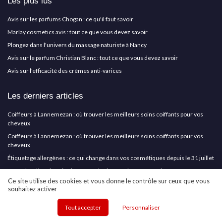
Les plus lus
Avis sur les parfums Chogan : ce qu'il faut savoir
Marlay cosmetics avis : tout ce que vous devez savoir
Plongez dans l'univers du massage naturiste à Nancy
Avis sur le parfum Christian Blanc : tout ce que vous devez savoir
Avis sur l'efficacité des crèmes anti-varices
Les derniers articles
Coiffeurs à Lannemezan : où trouver les meilleurs soins coiffants pour vos
cheveux
Coiffeurs à Lannemezan : où trouver les meilleurs soins coiffants pour vos
cheveux
Étiquetage allergènes : ce qui change dans vos cosmétiques depuis le 31 juillet
KF Barber, l’art du soin cheveux et barbe pour homme moderne
Ce site utilise des cookies et vous donne le contrôle sur ceux que vous
Test PHYTODESS DENSIPHYL Anti-chute : un vrai rituel complet, mais pas
souhaitez activer
magique non plus
Tout accepter
Personnaliser
Cosmetics Insiders