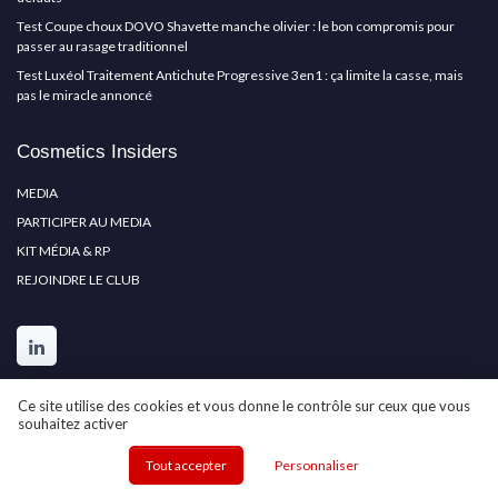
Test Coupe choux DOVO Shavette manche olivier : le bon compromis pour
passer au rasage traditionnel
Test Luxéol Traitement Antichute Progressive 3en1 : ça limite la casse, mais
pas le miracle annoncé
Cosmetics Insiders
MEDIA
PARTICIPER AU MEDIA
KIT MÉDIA & RP
REJOINDRE LE CLUB
Ce site utilise des cookies et vous donne le contrôle sur ceux que vous
souhaitez activer
Tout accepter
Personnaliser
Mentions légales
Politique de confidentialité
Participer au
média ?
Grande enquête 2025 sur les produits cosmétiques
À