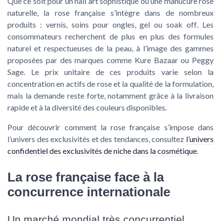
Que ce soit pour un
nail art
sophistiqué ou une
manucure rose
naturelle, la rose française s’intègre dans de nombreux
produits
:
vernis
,
soins pour ongles
,
gel
ou
soak off
. Les
consommateurs recherchent de plus en plus des formules
naturel
et respectueuses de la peau, à l’image des gammes
proposées par des marques comme
Kure Bazaar
ou
Peggy
Sage
. Le
prix unitaire
de ces produits varie selon la
concentration en actifs de rose et la qualité de la formulation,
mais la demande reste forte, notamment grâce à la livraison
rapide et à la diversité des
couleurs
disponibles.
Pour découvrir comment la rose française s’impose dans
l’univers des exclusivités et des tendances, consultez
l’univers
confidentiel des exclusivités de niche dans la cosmétique
.
La rose française face à la
concurrence internationale
Un marché mondial très concurrentiel