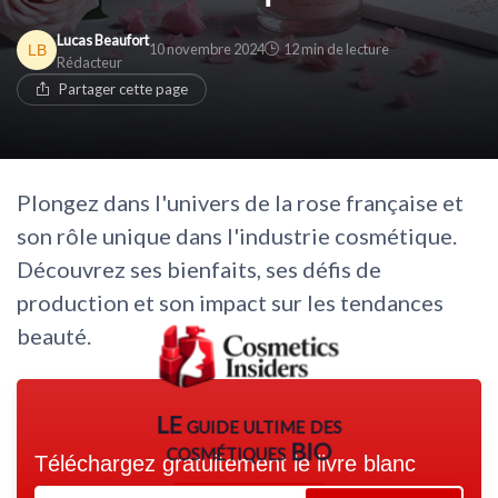
* En rejoignant le club, j'accepte de recevoir les emails
Lucas Beaufort
de Cosmetics Insiders et les offres de ses partenaires.
* En remplissant ce formulaire, j'accepte d'être
10 novembre 2024
12 min de lecture
Rédacteur
contacté(e) à des fins commerciales par Cosmetics
Non merci, peut-être plus tard
Insiders et ses partenaires.
Partager cette page
Non merci, peut-être plus tard
Plongez dans l'univers de la rose française et
son rôle unique dans l'industrie cosmétique.
Découvrez ses bienfaits, ses défis de
production et son impact sur les tendances
beauté.
LE guide ultime des
cosmétiques BIO
Téléchargez gratuitement le livre blanc