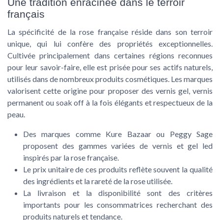
Une tradition enracinée dans le terroir
français
La spécificité de la rose française réside dans son terroir
unique, qui lui confère des propriétés exceptionnelles.
Cultivée principalement dans certaines régions reconnues
pour leur savoir-faire, elle est prisée pour ses actifs naturels,
utilisés dans de nombreux
produits
cosmétiques. Les marques
valorisent cette origine pour proposer des
vernis gel
,
vernis
permanent
ou
soak off
à la fois élégants et respectueux de la
peau.
Des marques comme
Kure Bazaar
ou
Peggy Sage
proposent des gammes variées de
vernis
et
gel led
inspirés par la rose française.
Le
prix unitaire
de ces produits reflète souvent la qualité
des ingrédients et la rareté de la rose utilisée.
La
livraison
et la disponibilité sont des critères
importants pour les consommatrices recherchant des
produits naturels
et tendance.