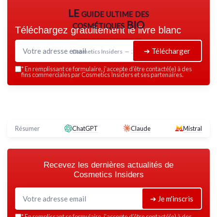
LE guide ultime des
cosmétiques BIO
Téléchargez gratuitement le livre blanc
➔ Télécharger
Cosmetics Insiders — 2026
*
En remplissant ce formulaire, j’accepte d’être contacté(e) à des
fins commerciales par Cosmetics Insiders et ses partenaires.
Résumer
ChatGPT
Claude
Mistral
Recevez les dernières actualités de
Cosmetics Insiders
➔ Je m'inscris
*
En remplissant ce formulaire, j’accepte d’être contacté(e) à des