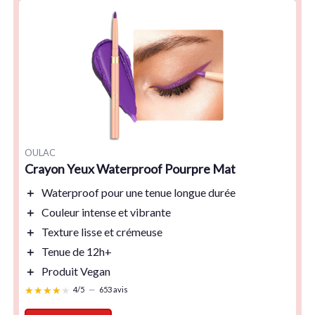
OULAC
Crayon Yeux Waterproof Pourpre Mat
＋
Waterproof
pour une tenue longue durée
＋
Couleur intense
et vibrante
＋
Texture lisse
et crémeuse
＋
Tenue de
12h+
＋
Produit
Vegan
★★★★★
★★★★★
4/5
—
653 avis