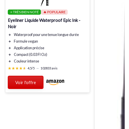
⭐ TRÈS BIEN NOTÉ
🔥 POPULAIRE
Eyeliner Liquide Waterproof Epic Ink -
Noir
＋
Waterproof
pour une tenue longue durée
＋
Formule vegan
＋
Application précise
＋
Compact
(0.03 Fl Oz)
＋
Couleur intense
★★★★★
★★★★★
4,5/5
—
102833 avis
Voir l'offre