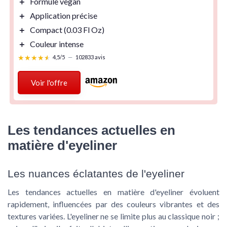
＋
Formule vegan
＋
Application précise
＋
Compact
(0.03 Fl Oz)
＋
Couleur intense
★★★★★
★★★★★
4,5/5
—
102833 avis
Voir l'offre
Les tendances actuelles en
matière d'eyeliner
Les nuances éclatantes de l'eyeliner
Les tendances actuelles en matière d'eyeliner évoluent
rapidement, influencées par des couleurs vibrantes et des
textures variées. L'eyeliner ne se limite plus au classique noir ;