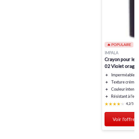
🔥 POPULAIRE
IMPALA
Crayon pour les 
02 Violet orage
＋
Imperméable
po
＋
Texture crémeu
＋
Couleur intense
＋
Résistant à l'eau
★★★★★
★★★★★
4,2/5
—
Voir l'offre