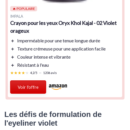
🔥 POPULAIRE
IMPALA
Crayon pour les yeux Oryx Khol Kajal - 02 Violet
orageux
＋
Imperméable
pour une tenue longue durée
＋
Texture crémeuse
pour une application facile
＋
Couleur intense
et vibrante
＋
Résistant à l'eau
★★★★★
★★★★★
4,2/5
—
1206 avis
Voir l'offre
Les défis de formulation de
l'eyeliner violet