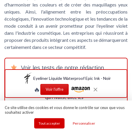
d’harmoniser les couleurs et de créer des maquillages yeux
uniques. Ainsi, l'alignement entre les préoccupations
écologiques, l'innovation technologique et les tendances de la
mode conduit à un avenir prometteur pour l'eyeliner violet
dans l'industrie cosmétique. Les entreprises qui réussiront à
proposer des produits intégrant ces aspects se démarqueront
certainement dans ce secteur compétitif.
Voir les tests de notre rédaction
Eyeliner Liquide Waterproof Epic Ink - Noir
Test NYX Epic Ink
🔥
Voir l'offre
Liner : le liner pas cher
qui rivalise avec les
marques de luxe (mais
Ce site utilise des cookies et vous donne le contrôle sur ceux que vous
pas parfait)
souhaitez activer
Application très facile
★★★★★
★★★★★
Tout accepter
Personnaliser
+
grâce à la pointe
pinceau...