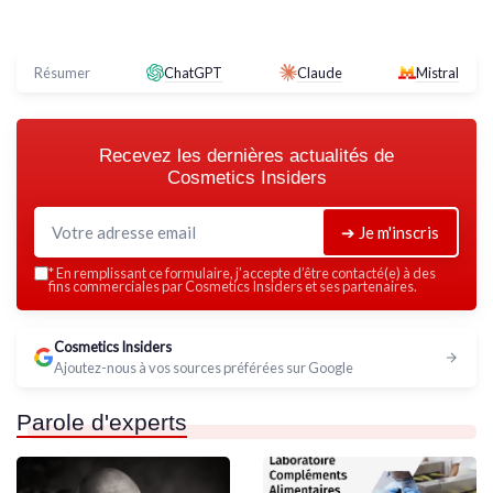
Résumer
ChatGPT
Claude
Mistral
Recevez les dernières actualités de
Cosmetics Insiders
➔ Je m'inscris
*
En remplissant ce formulaire, j’accepte d’être contacté(e) à des
fins commerciales par Cosmetics Insiders et ses partenaires.
Cosmetics Insiders
Ajoutez-nous à vos sources préférées sur Google
Parole d'experts