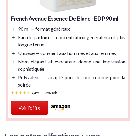
French Avenue Essence De Blanc - EDP 90 ml
＋
90 ml
— format généreux
＋
Eau de parfum
— concentration généralement plus
longue tenue
＋
Unisexe
— convient aux hommes et aux femmes
＋
Nom élégant et évocateur, donne une impression
sophistiquée
＋
Polyvalent — adapté pour le jour comme pour la
soirée
★★★★★
★★★★★
4,4/5
—
354 avis
Voir l'offre