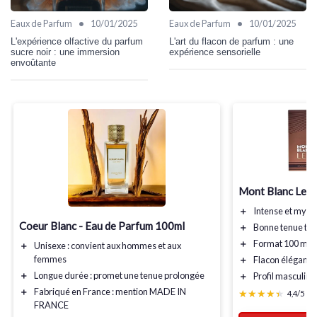
•
•
Eaux de Parfum
10/01/2025
Eaux de Parfum
10/01/2025
L'expérience olfactive du parfum
L'art du flacon de parfum : une
sucre noir : une immersion
expérience sensorielle
envoûtante
Mont Blanc Lege
＋
Intense
et mysté
Coeur Blanc - Eau de Parfum 100ml
＋
Bonne tenue
tou
＋
Format 100 ml
g
＋
Unisexe
: convient aux hommes et aux
femmes
＋
Flacon élégant
e
＋
Longue durée
: promet une tenue prolongée
＋
Profil masculin
m
＋
Fabriqué en France
: mention MADE IN
★★★★★
★★★★★
4,4/5
—
FRANCE