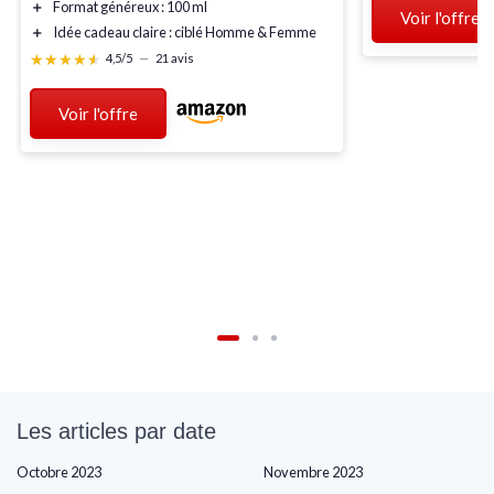
＋
Format généreux
: 100 ml
Voir l'offre
＋
Idée cadeau claire : ciblé Homme & Femme
★★★★★
★★★★★
4,5/5
—
21 avis
Voir l'offre
Les articles par date
Octobre 2023
Novembre 2023