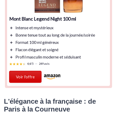
Mont Blanc Legend Night 100 ml
＋
Intense
et mystérieux
＋
Bonne tenue
tout au long de la journée/soirée
＋
Format 100 ml
généreux
＋
Flacon élégant
et soigné
＋
Profil masculin
moderne et séduisant
★★★★★
★★★★★
4,4/5
—
249 avis
Voir l'offre
L'élégance à la française : de
Paris à la Courneuve