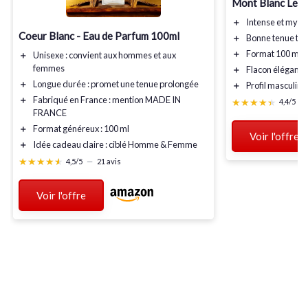
Mont Blanc Lege
＋
Intense
et mysté
Coeur Blanc - Eau de Parfum 100ml
＋
Bonne tenue
tou
＋
Format 100 ml
g
＋
Unisexe
: convient aux hommes et aux
femmes
＋
Flacon élégant
e
＋
Longue durée
: promet une tenue prolongée
＋
Profil masculin
m
＋
Fabriqué en France
: mention MADE IN
★★★★★
★★★★★
4,4/5
—
FRANCE
＋
Format généreux
: 100 ml
Voir l'offre
＋
Idée cadeau claire : ciblé Homme & Femme
★★★★★
★★★★★
4,5/5
—
21 avis
Voir l'offre