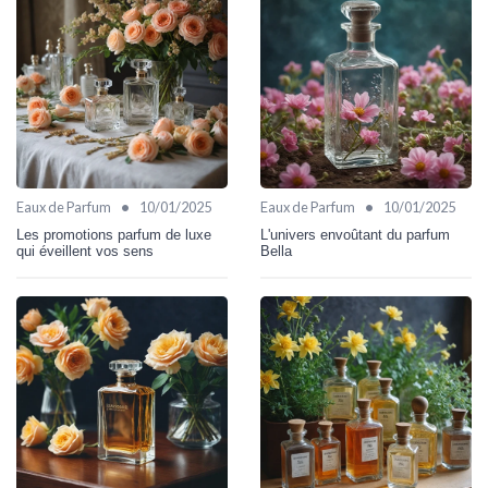
•
•
Eaux de Parfum
10/01/2025
Eaux de Parfum
10/01/2025
Les promotions parfum de luxe
L'univers envoûtant du parfum
qui éveillent vos sens
Bella