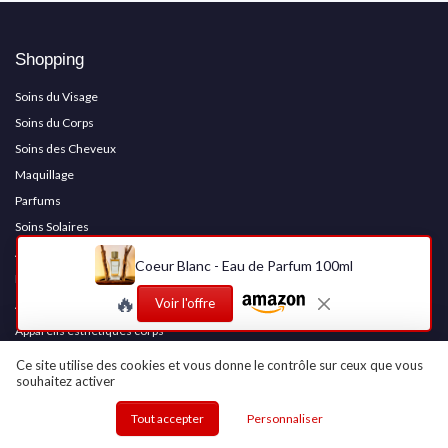
Shopping
Soins du Visage
Soins du Corps
Soins des Cheveux
Maquillage
Parfums
Soins Solaires
Accessoires Beauté
Coeur Blanc - Eau de Parfum 100ml
Produits Naturels et Bio
🔥
Voir l'offre
Appareils de soin du visage
Appareils esthétiques corps
Épilation et lumière pulsée
Ce site utilise des cookies et vous donne le contrôle sur ceux que vous
souhaitez activer
Dispositifs capillaires technologiques
Manucure et pédicure professionnelles
Tout accepter
Personnaliser
Coffrets beauté premium