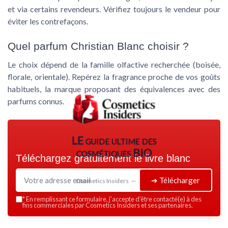
et via certains revendeurs. Vérifiez toujours le vendeur pour
éviter les contrefaçons.
Quel parfum Christian Blanc choisir ?
Le choix dépend de la famille olfactive recherchée (boisée,
florale, orientale). Repérez la fragrance proche de vos goûts
habituels, la marque proposant des équivalences avec des
parfums connus.
LE guide ultime des
cosmétiques BIO
Téléchargez gratuitement le livre blanc
➔ Télécharger
Cosmetics Insiders — 2026
*
En remplissant ce formulaire, j’accepte d’être contacté(e) à des
fins commerciales par Cosmetics Insiders et ses partenaires.