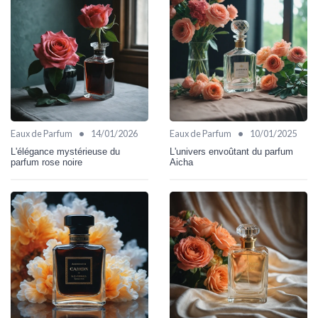
•
•
Eaux de Parfum
14/01/2026
Eaux de Parfum
10/01/2025
L'élégance mystérieuse du
L'univers envoûtant du parfum
parfum rose noire
Aicha