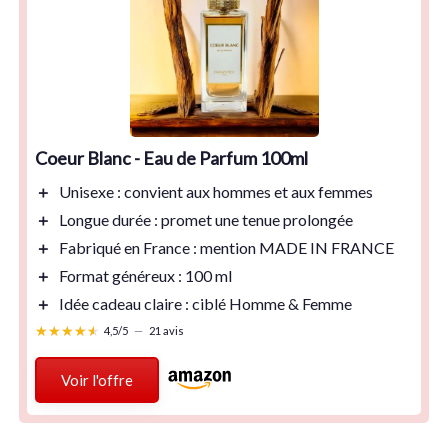
Coeur Blanc - Eau de Parfum 100ml
＋
Unisexe
: convient aux hommes et aux femmes
＋
Longue durée
: promet une tenue prolongée
＋
Fabriqué en France
: mention MADE IN FRANCE
＋
Format généreux
: 100 ml
＋
Idée cadeau claire : ciblé Homme & Femme
★★★★★
★★★★★
4,5/5
—
21 avis
Voir l'offre