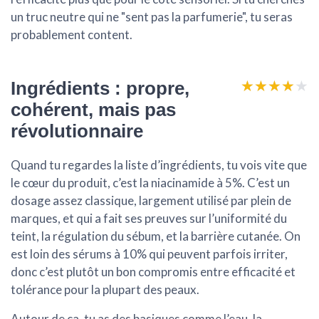
un truc neutre qui ne "sent pas la parfumerie", tu seras
probablement content.
★★★★★
★★★★★
Ingrédients : propre,
cohérent, mais pas
révolutionnaire
Quand tu regardes la liste d’ingrédients, tu vois vite que
le cœur du produit, c’est la
niacinamide à 5%
. C’est un
dosage assez classique, largement utilisé par plein de
marques, et qui a fait ses preuves sur l’uniformité du
teint, la régulation du sébum, et la barrière cutanée. On
est loin des sérums à 10% qui peuvent parfois irriter,
donc c’est plutôt un bon compromis entre efficacité et
tolérance pour la plupart des peaux.
Autour de ça, tu as des basiques comme l’eau, la