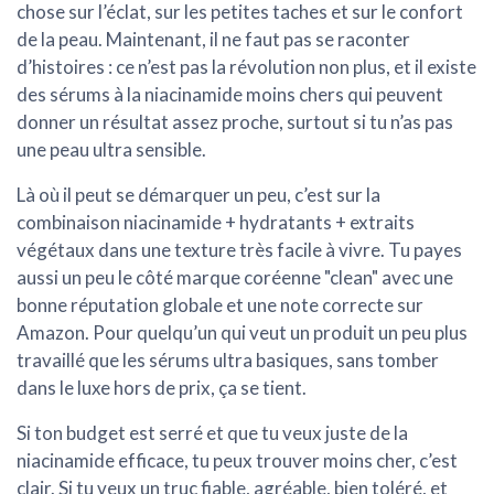
chose sur l’éclat, sur les petites taches et sur le confort
de la peau. Maintenant, il ne faut pas se raconter
d’histoires : ce n’est pas la révolution non plus, et il existe
des sérums à la niacinamide moins chers qui peuvent
donner un résultat assez proche, surtout si tu n’as pas
une peau ultra sensible.
Là où il peut se démarquer un peu, c’est sur la
combinaison
niacinamide + hydratants + extraits
végétaux
dans une texture très facile à vivre. Tu payes
aussi un peu le côté marque coréenne "clean" avec une
bonne réputation globale et une note correcte sur
Amazon. Pour quelqu’un qui veut un produit un peu plus
travaillé que les sérums ultra basiques, sans tomber
dans le luxe hors de prix, ça se tient.
Si ton budget est serré et que tu veux juste de la
niacinamide efficace, tu peux trouver moins cher, c’est
clair. Si tu veux un truc fiable, agréable, bien toléré, et