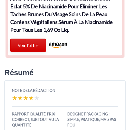
Éclat 5% De Niacinamide Pour Éliminer Les
Taches Brunes Du Visage Soins De La Peau
Coréens Végétaliens Sérum À La Niacinamide
Pour Tous Les 1,69 Oz Liq.
Voir l'offre
Résumé
NOTE DE LA RÉDACTION
★★★★★
★★★★★
RAPPORT QUALITÉ-PRIX :
DESIGN ET PACKAGING :
CORRECT, SURTOUT VU LA
SIMPLE, PRATIQUE, MAIS PAS
QUANTITÉ
FOU