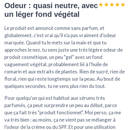
★★★★★
★★★★★
Odeur : quasi neutre, avec
un léger fond végétal
Le produit est annoncé comme
sans parfum
, et
globalement, c’est vrai qu’il n’a pas vraiment d’odeur
marquée. Quand tu le mets sur la main et que tu
approches le nez, tu sens juste une très légère odeur de
produit cosmétique, un peu "gel" avec un fond
vaguement végétal, probablement lié à l’huile de
romarin et aux extraits de plantes. Rien de sucré, rien de
floral, rien qui reste longtemps sur la peau. Au bout de
quelques secondes, tu ne sens plus rien du tout.
Pour quelqu’un qui est habitué aux sérums très
parfumés, ça peut surprendre un peu au début, parce
que ça fait très "produit fonctionnel". Moi perso, ça me
va très bien : au moins, ça ne vient pas se mélanger à
l’odeur de la crème ou du SPF. Et pour une utilisation