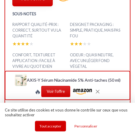
SOUS-NOTES
RAPPORT QUALITÉ-PRIX :
DESIGN ET PACKAGING :
CORRECT, SURTOUT VU LA
SIMPLE, PRATIQUE, MAIS PAS
QUANTITÉ
FOU
★★★★★
★★★★★
★★★★★
★★★★★
CONFORT, TEXTURE ET
ODEUR : QUASI NEUTRE,
APPLICATION : FACILE À
AVEC UN LÉGER FOND
VIVRE AU QUOTIDIEN
VÉGÉTAL
★★★★★
★★★★★
★★★★★
★★★★★
AXIS-Y Sérum Niacinamide 5% Anti-taches (50 ml)
INGRÉDIENTS : PROPRE,
PRÉSENTATION GÉNÉRALE : À
🔥
COHÉRENT, MAIS PAS
QUOI ON A AFFAIRE
Voir l'offre
RÉVOLUTIONNAIRE
EXACTEMENT
★★★★★
★★★★★
★★★★★
★★★★★
Ce site utilise des cookies et vous donne le contrôle sur ceux que vous
souhaitez activer
EFFICACITÉ SUR LES TACHES
ET LE TEINT : BIEN, MAIS PAS
Tout accepter
Personnaliser
MIRACULEUX
★★★★★
★★★★★