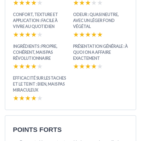
★★★★★
★★★★★
★★★★★
★★★★★
CONFORT, TEXTURE ET
ODEUR : QUASI NEUTRE,
APPLICATION : FACILE À
AVEC UN LÉGER FOND
VIVRE AU QUOTIDIEN
VÉGÉTAL
★★★★★
★★★★★
★★★★★
★★★★★
INGRÉDIENTS : PROPRE,
PRÉSENTATION GÉNÉRALE : À
COHÉRENT, MAIS PAS
QUOI ON A AFFAIRE
RÉVOLUTIONNAIRE
EXACTEMENT
★★★★★
★★★★★
★★★★★
★★★★★
EFFICACITÉ SUR LES TACHES
ET LE TEINT : BIEN, MAIS PAS
MIRACULEUX
★★★★★
★★★★★
POINTS FORTS