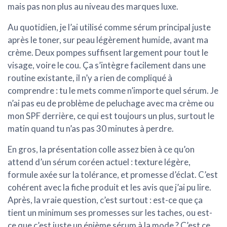
mais pas non plus au niveau des marques luxe.
Au quotidien, je l’ai utilisé comme sérum principal juste
après le toner, sur peau légèrement humide, avant ma
crème. Deux pompes suffisent largement pour tout le
visage, voire le cou. Ça s’intègre facilement dans une
routine existante, il n’y a rien de compliqué à
comprendre : tu le mets comme n’importe quel sérum. Je
n’ai pas eu de problème de peluchage avec ma crème ou
mon SPF derrière, ce qui est toujours un plus, surtout le
matin quand tu n’as pas 30 minutes à perdre.
En gros, la présentation colle assez bien à ce qu’on
attend d’un sérum coréen actuel :
texture légère,
formule axée sur la tolérance, et promesse d’éclat
. C’est
cohérent avec la fiche produit et les avis que j’ai pu lire.
Après, la vraie question, c’est surtout : est-ce que ça
tient un minimum ses promesses sur les taches, ou est-
ce que c’est juste un énième sérum à la mode ? C’est ce