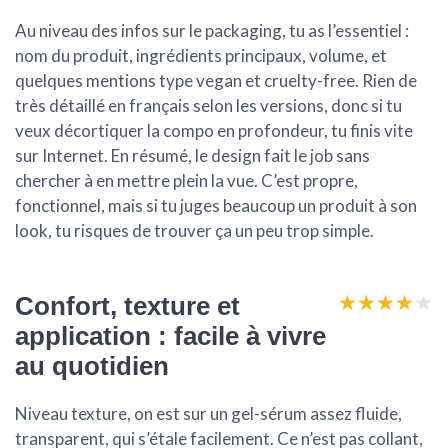
Au niveau des infos sur le packaging, tu as l’essentiel :
nom du produit, ingrédients principaux, volume, et
quelques mentions type vegan et cruelty-free. Rien de
très détaillé en français selon les versions, donc si tu
veux décortiquer la compo en profondeur, tu finis vite
sur Internet. En résumé, le
design fait le job sans
chercher à en mettre plein la vue
. C’est propre,
fonctionnel, mais si tu juges beaucoup un produit à son
look, tu risques de trouver ça un peu trop simple.
★★★★★
★★★★★
Confort, texture et
application : facile à vivre
au quotidien
Niveau texture, on est sur un
gel-sérum assez fluide
,
transparent, qui s’étale facilement. Ce n’est pas collant,