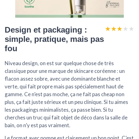
★★★★★
★★★★★
Design et packaging :
simple, pratique, mais pas
fou
Niveau design, on est sur quelque chose de très
classique pour une marque de skincare coréenne : un
flacon assez sobre, avec une dominante blanche et
verte, qui fait propre mais pas spécialement haut de
gamme. Ce n’est pas moche, ça ne fait pas cheap non
plus, ça fait juste sérieux et un peu clinique. Si tu aimes
les packagings minimalistes, ça passe bien. Si tu
cherches un truc qui fait objet de déco dans la salle de
bain, on n’y est pas vraiment.
Le format avec
pompe
est clairement un bon point. C’est