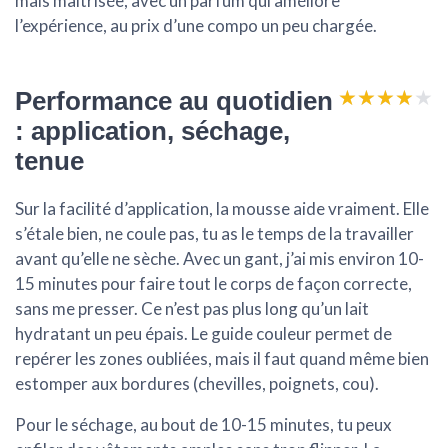
mais maîtrisée
, avec un parfum qui améliore
l’expérience, au prix d’une compo un peu chargée.
★★★★★
★★★★★
Performance au quotidien
: application, séchage,
tenue
Sur la
facilité d’application
, la mousse aide vraiment. Elle
s’étale bien, ne coule pas, tu as le temps de la travailler
avant qu’elle ne sèche. Avec un gant, j’ai mis environ 10-
15 minutes pour faire tout le corps de façon correcte,
sans me presser. Ce n’est pas plus long qu’un lait
hydratant un peu épais. Le guide couleur permet de
repérer les zones oubliées, mais il faut quand même bien
estomper aux bordures (chevilles, poignets, cou).
Pour le
séchage
, au bout de 10-15 minutes, tu peux