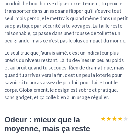
produit. Le bouchon se clipse correctement, tu peux le
transporter dans un sac sans flipper qu’il s’ouvre tout
seul, mais perso je le mettrais quand même dans un petit
sac plastique par sécurité si tu voyages. La taille reste
raisonnable, ça passe dans une trousse de toilette un
peu grande, mais ce n’est pas le plus compact du monde.
Le seul truc que j’aurais aimé, c’est un indicateur plus
précis du niveau restant. Là, tu devines un peu au poids
et au bruit quand tu secoues. Rien de dramatique, mais
quand tu arrives vers la fin, c’est un peu la loterie pour
savoir si tu auras assez de produit pour faire tout le
corps. Globalement, le design est
sobre et pratique
,
sans gadget, et ça colle bien à un usage régulier.
★★★★★
★★★★★
Odeur : mieux que la
moyenne, mais ça reste