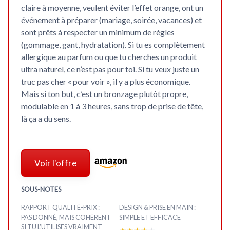
claire à moyenne, veulent éviter l’effet orange, ont un
événement à préparer (mariage, soirée, vacances) et
sont prêts à respecter un minimum de règles
(gommage, gant, hydratation). Si tu es complètement
allergique au parfum ou que tu cherches un produit
ultra naturel, ce n’est pas pour toi. Si tu veux juste un
truc pas cher « pour voir », il y a plus économique.
Mais si ton but, c’est un bronzage plutôt propre,
modulable en 1 à 3 heures, sans trop de prise de tête,
là ça a du sens.
Voir l'offre
SOUS-NOTES
RAPPORT QUALITÉ-PRIX :
DESIGN & PRISE EN MAIN :
PAS DONNÉ, MAIS COHÉRENT
SIMPLE ET EFFICACE
SI TU L’UTILISES VRAIMENT