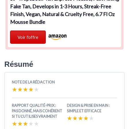
Fake Tan, Develops in 1-3 Hours, Streak-Free
Finish, Vegan, Natural & Cruelty Free, 6.7 Fl Oz
Mousse Bundle
Voir l'offre
Résumé
NOTE DE LA RÉDACTION
★★★★★
★★★★★
RAPPORT QUALITÉ-PRIX :
DESIGN & PRISE EN MAIN :
PAS DONNÉ, MAIS COHÉRENT
SIMPLE ET EFFICACE
SI TU L’UTILISES VRAIMENT
★★★★★
★★★★★
★★★★★
★★★★★