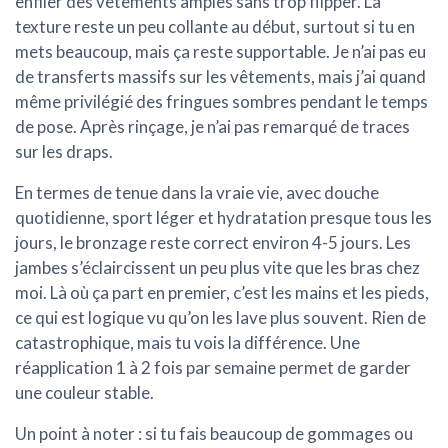
enfiler des vêtements amples sans trop flipper. La
texture reste un peu collante au début, surtout si tu en
mets beaucoup, mais ça reste supportable. Je n’ai pas eu
de transferts massifs sur les vêtements, mais j’ai quand
même privilégié des fringues sombres pendant le temps
de pose. Après rinçage, je n’ai pas remarqué de traces
sur les draps.
En termes de
tenue dans la vraie vie
, avec douche
quotidienne, sport léger et hydratation presque tous les
jours, le bronzage reste correct environ 4-5 jours. Les
jambes s’éclaircissent un peu plus vite que les bras chez
moi. Là où ça part en premier, c’est les mains et les pieds,
ce qui est logique vu qu’on les lave plus souvent. Rien de
catastrophique, mais tu vois la différence. Une
réapplication 1 à 2 fois par semaine permet de garder
une couleur stable.
Un point à noter : si tu fais beaucoup de gommages ou