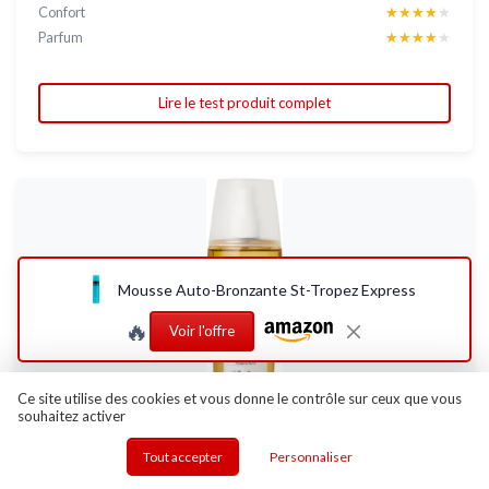
Confort
★★★★★
★★★★★
Parfum
★★★★★
★★★★★
Lire le test produit complet
Mousse Auto-Bronzante St-Tropez Express
🔥
Voir l'offre
Ce site utilise des cookies et vous donne le contrôle sur ceux que vous
souhaitez activer
CORINE DE FARME
Huile Après-Soleil Nourrissante Corps Cheveux
Tout accepter
Personnaliser
150ml - Huile...