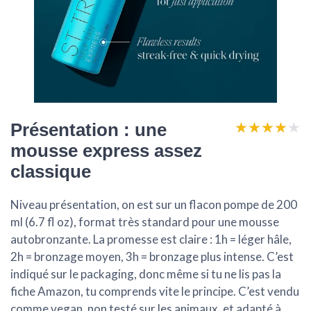
★★★★★
★★★★★
Présentation : une
mousse express assez
classique
Niveau présentation, on est sur un flacon pompe de 200
ml (6.7 fl oz), format très standard pour une mousse
autobronzante. La promesse est claire :
1h = léger hâle,
2h = bronzage moyen, 3h = bronzage plus intense
. C’est
indiqué sur le packaging, donc même si tu ne lis pas la
fiche Amazon, tu comprends vite le principe. C’est vendu
comme vegan, non testé sur les animaux, et adapté à