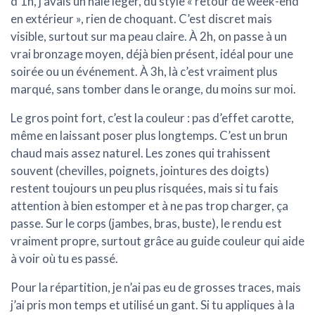
d’1h, j’avais un hâle léger, du style « retour de week-end
en extérieur », rien de choquant. C’est discret mais
visible, surtout sur ma peau claire. À 2h, on passe à un
vrai bronzage moyen, déjà bien présent, idéal pour une
soirée ou un événement. À 3h, là c’est vraiment plus
marqué, sans tomber dans le orange, du moins sur moi.
Le gros point fort, c’est la
couleur
: pas d’effet carotte,
même en laissant poser plus longtemps. C’est un brun
chaud mais assez naturel. Les zones qui trahissent
souvent (chevilles, poignets, jointures des doigts)
restent toujours un peu plus risquées, mais si tu fais
attention à bien estomper et à ne pas trop charger, ça
passe. Sur le corps (jambes, bras, buste), le rendu est
vraiment propre, surtout grâce au guide couleur qui aide
à voir où tu es passé.
Pour la
répartition
, je n’ai pas eu de grosses traces, mais
j’ai pris mon temps et utilisé un gant. Si tu appliques à la