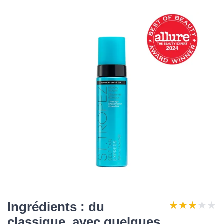
★★★★★
★★★★★
Ingrédients : du
classique, avec quelques