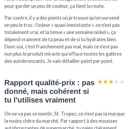
pour garder un peu de couleur, ça tient la route.
Par contre, il y a des points où je trouve qu’on survend
un peu le truc : l’odeur « quasi inexistante », ce n’est pas
totalement vrai, et la tenue « une semaine nickel », ça
dépend vraiment de ta peau et de si tu hydrates bien.
Donc oui, c’est
franchement pas mal
, mais ce n’est pas
non plus le produit miracle qui efface toutes les galères
des autobronzants. Je vais détailler point par point.
★★★★★
★★★★★
Rapport qualité-prix : pas
donné, mais cohérent si
tu l’utilises vraiment
On ne va pas se mentir, St. Tropez, ce n’est pas la marque
la moins chère du marché. Par rapport à des mousses
autobronzantes de supermarché, tu paies clairement