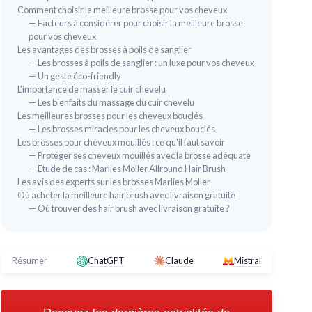
Comment choisir la meilleure brosse pour vos cheveux
— Facteurs à considérer pour choisir la meilleure brosse
pour vos cheveux
Les avantages des brosses à poils de sanglier
— Les brosses à poils de sanglier : un luxe pour vos cheveux
— Un geste éco-friendly
L'importance de masser le cuir chevelu
— Les bienfaits du massage du cuir chevelu
Les meilleures brosses pour les cheveux bouclés
— Les brosses miracles pour les cheveux bouclés
Les brosses pour cheveux mouillés : ce qu'il faut savoir
— Protéger ses cheveux mouillés avec la brosse adéquate
— Etude de cas : Marlies Moller Allround Hair Brush
Les avis des experts sur les brosses Marlies Moller
Où acheter la meilleure hair brush avec livraison gratuite
— Où trouver des hair brush avec livraison gratuite ?
Résumer
ChatGPT
Claude
Mistral