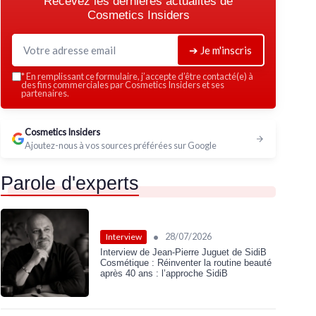
Recevez les dernières actualités de
Cosmetics Insiders
➔ Je m'inscris
*
En remplissant ce formulaire, j’accepte d’être contacté(e) à
des fins commerciales par Cosmetics Insiders et ses
partenaires.
Cosmetics Insiders
Ajoutez-nous à vos sources préférées sur Google
Parole d'experts
•
28/07/2026
Interview
Interview de Jean-Pierre Juguet de SidiB
Cosmétique : Réinventer la routine beauté
après 40 ans : l’approche SidiB