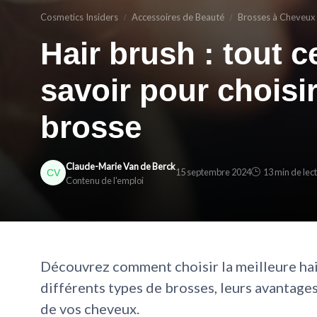
Cosmetics Insiders
Accessoires de Beauté
Brosses à Cheveux
Hair brush : tout 
savoir pour choisir
brosse
Claude-Marie Van de Berck
15 septembre 2024
13 min de lec
Contenu de l'emploi
Découvrez comment choisir la meilleure hai
différents types de brosses, leurs avantage
de vos cheveux.