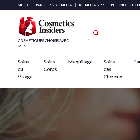
Panneau de gestion des cookies
MEDIA
|
PARTICIPER AU MEDIA
|
KIT MÉDIA & RP
|
REJOINDRE LE C
COSMÉTIQUES CHOISIS AVEC
SOIN
Soins
Soins
Maquillage
Soins
Pa
du
Corps
des
Visage
Cheveux