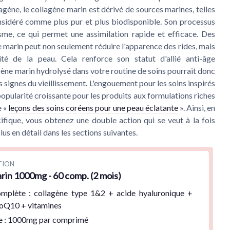
gène, le collagène marin est dérivé de sources marines, telles
considéré comme plus pur et plus biodisponible. Son processus
sme, ce qui permet une assimilation rapide et efficace. Des
 marin peut non seulement réduire l'apparence des rides, mais
cité de la peau. Cela renforce son statut d'allié anti-âge
agène marin hydrolysé dans votre routine de soins pourrait donc
 signes du vieillissement. L'engouement pour les soins inspirés
opularité croissante pour les produits aux formulations riches
e «
leçons des soins coréens pour une peau éclatante
». Ainsi, en
ifique, vous obtenez une double action qui se veut à la fois
us en détail dans les sections suivantes.
TION
rin 1000mg - 60 comp. (2 mois)
omplète
: collagène type 1&2 + acide hyaluronique +
CoQ10 + vitamines
e :
1000mg
par comprimé