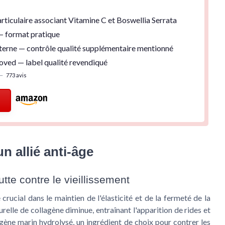
rticulaire
associant
Vitamine C
et
Boswellia Serrata
 format pratique
terne
— contrôle qualité supplémentaire mentionné
oved
— label qualité revendiqué
—
773 avis
n allié anti-âge
tte contre le vieillissement
 crucial dans le maintien de l'élasticité et de la fermeté de la
elle de collagène diminue, entraînant l'apparition de rides et
llagène marin hydrolysé, un ingrédient de choix pour contrer les