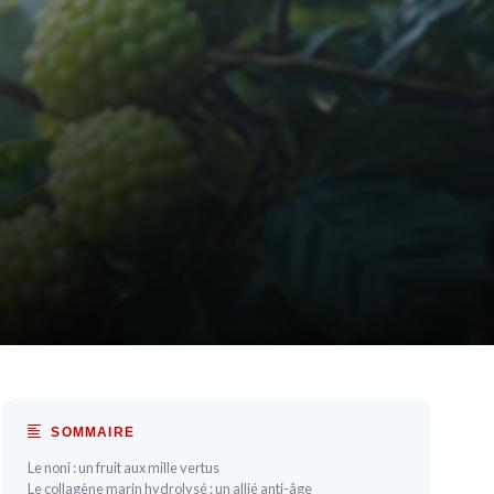
SOMMAIRE
Le noni : un fruit aux mille vertus
Le collagène marin hydrolysé : un allié anti-âge