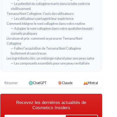
— Le potentiel du collagène marin dans la lutte contre le
vieillissement
Temana Noni Collagène : l'avis des utilisateurs
— Les utilisateurs partagent leur expérience
Comment intégrer le noni collagène dans votre routine
— Adopter le noni collagène dans votre quotidien beauté :
conseils pratiques
Livraison et prix : comment se procurer Temana Noni
Collagène
WOR
— Faites l'acquisition de Temana Noni Collagène
+ Acide
facilement et sans tracas
Col
VIT4EVER
Les ingrédients clés : un mélange naturel pour une peau saine
& B
Complexe Collagène Type II N2® —
— Les composants essentiels pour une peau revitalisée
Collagène natif, Acide Hyaluronique &
＋
U
f
Vitamine C
risol®,
ne, zinc et
＋
C
＋
Collagène natif de Type II
spécifiquement
Résumer
ChatGPT
Claude
Mistral
ciblé pour le cartilage
hydrolysé
＋
6
＋
Formule complète
avec acide
＋
T
hyaluronique, vitamine C et manganèse
au, cheveux
＋
Extrait d'encens (Boswellia)
connu pour ses
Recevez les dernières actualités de
＋
propriétés anti-inflammatoires
Cosmetics Insiders
0 et
★★
★★
＋
Vitamine C
favorise la synthèse du