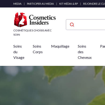
Panneau de gestion des cookies
MEDIA
|
PARTICIPER AU MEDIA
|
KIT MÉDIA & RP
|
REJOINDRE LE C
COSMÉTIQUES CHOISIS AVEC
SOIN
Soins
Soins
Maquillage
Soins
Pa
du
Corps
des
Visage
Cheveux