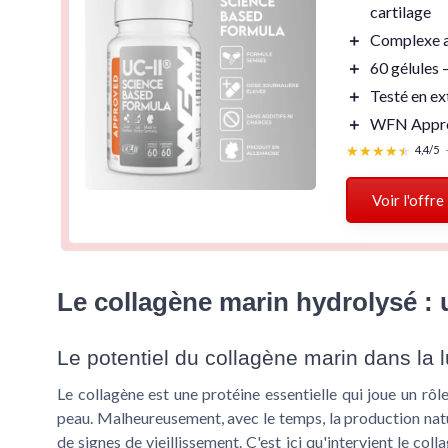
cartilage
＋
Complexe a
＋
60 gélules
—
＋
Testé en ex
＋
WFN Appr
★★★★★
★★★★★
4,4/5
Voir l'offre
Le collagène marin hydrolysé : u
Le potentiel du collagène marin dans la lu
Le collagène est une protéine essentielle qui joue un rôle
peau. Malheureusement, avec le temps, la production natur
de signes de vieillissement. C'est ici qu'intervient le co