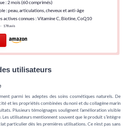
ue :
2 mois
(60 comprimés)
ple : peau, articulations, cheveux et anti-âge
s actives connues :
Vitamine C
,
Biotine
,
CoQ10
—
178 avis
es utilisateurs
e
ment parmi les adeptes des soins cosmétiques naturels. De
cité et les propriétés combinées du noni et du collagène marin
ultats. Plusieurs témoignages soulignent l’amélioration visible
me. Les utilisateurs mentionnent souvent que le produit s’intègre
at particulier dès les premières utilisations. Ce n’est pas sans