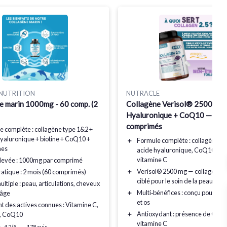
 NUTRITION
NUTRACLE
e marin 1000mg - 60 comp. (2
Collagène Verisol® 2500 mg 
Hyaluronique + CoQ10 — 120
comprimés
le
complète
: collagène type 1&2 +
hyaluronique + biotine + CoQ10 +
＋
Formule complète
: collagène Ve
nes
acide hyaluronique, CoQ10, bioti
vitamine C
levée :
1000mg
par comprimé
＋
Verisol® 2500 mg
— collagène 
atique :
2 mois
(60 comprimés)
ciblé pour le soin de la peau
ultiple : peau, articulations, cheveux
＋
Multi‑bénéfices
: conçu pour pe
-âge
et os
t des actives connues :
Vitamine C
,
＋
Antioxydant
: présence de CoQ1
,
CoQ10
vitamine C
★
★
4,2/5
—
178 avis