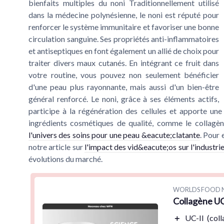
bienfaits multiples du noni Traditionnellement utilisé
dans la médecine polynésienne, le noni est réputé pour
renforcer le système immunitaire et favoriser une bonne
circulation sanguine. Ses propriétés anti-inflammatoires
et antiseptiques en font également un allié de choix pour
traiter divers maux cutanés. En intégrant ce fruit dans
votre routine, vous pouvez non seulement bénéficier
d'une peau plus rayonnante, mais aussi d'un bien-être
général renforcé. Le noni, grâce à ses éléments actifs,
participe à la régénération des cellules et apporte une
ingrédients cosmétiques de qualité, comme le collagèn
l'univers des soins pour une peau &eacute;clatante
. Pour 
notre article sur
l'impact des vid&eacute;os sur l'industr
évolutions du marché.
WORLDS FOOD 
Collagène UC-
＋
UC-II
(coll