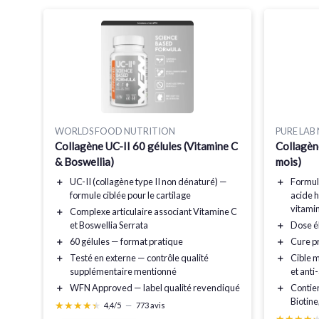
WORLDS FOOD NUTRITION
PURE LAB
Collagène UC-II 60 gélules (Vitamine C
Collagèn
& Boswellia)
mois)
—
e &
＋
UC-II
(collagène type II non dénaturé) —
＋
Formu
formule ciblée pour le cartilage
acide 
vitami
＋
Complexe articulaire
associant
Vitamine C
ent
et
Boswellia Serrata
＋
Dose é
＋
60 gélules
— format pratique
＋
Cure pr
＋
Testé en externe
— contrôle qualité
＋
Cible m
se
supplémentaire mentionné
et anti
r ses
＋
WFN Approved
— label qualité revendiqué
＋
Contien
Biotine
★★★★★
★★★★★
4,4/5
—
773 avis
★★★★
★★★★