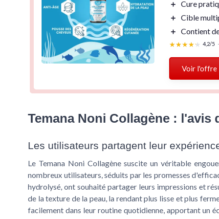
＋
Cure pratiq
＋
Cible multi
＋
Contient de
★★★★★
★★★★★
4,2/5
Voir l'offre
Temana Noni Collagène : l'avis d
Les utilisateurs partagent leur expérienc
Le Temana Noni Collagène suscite un véritable engoue
nombreux utilisateurs, séduits par les promesses d'effica
hydrolysé, ont souhaité partager leurs impressions et rés
de la texture de la peau, la rendant plus lisse et plus fer
facilement dans leur routine quotidienne, apportant un écl