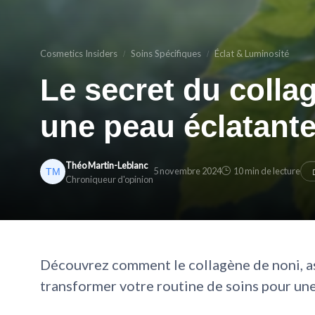
Cosmetics Insiders
Soins Spécifiques
Éclat & Luminosité
Le secret du colla
une peau éclatant
Théo Martin-Leblanc
5 novembre 2024
10 min de lecture
Chroniqueur d'opinion
Découvrez comment le collagène de noni, as
transformer votre routine de soins pour une