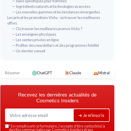
— Soins spécifiques pour hommes
— Ingrédients naturels et technologies avancées
— Les nouvelles gammes et les tendances émergentes
Les prix et les promotions Vichy : où trouver les meilleures
offres
— Où trouver les meilleures promos Vichy ?
— Les enseignes physiques
— Les ventes privées en ligne
— Profiter des newsletters et des programmes fidélité
— Un dernier conseil
Résumer
ChatGPT
Claude
Mistral
Recevez les dernières actualités de
Cosmetics Insiders
➔ Je m'inscris
*
En remplissant ce formulaire, j’accepte d’être contacté(e) à
des fins commerciales par Cosmetics Insiders et ses