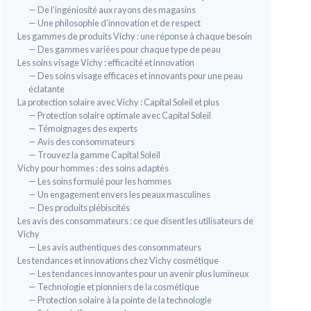
— De l’ingéniosité aux rayons des magasins
— Une philosophie d'innovation et de respect
Les gammes de produits Vichy : une réponse à chaque besoin
— Des gammes variées pour chaque type de peau
Les soins visage Vichy : efficacité et innovation
— Des soins visage efficaces et innovants pour une peau
éclatante
La protection solaire avec Vichy : Capital Soleil et plus
— Protection solaire optimale avec Capital Soleil
— Témoignages des experts
— Avis des consommateurs
— Trouvez la gamme Capital Soleil
Vichy pour hommes : des soins adaptés
— Les soins formulé pour les hommes
— Un engagement envers les peaux masculines
— Des produits plébiscités
Les avis des consommateurs : ce que disent les utilisateurs de
Vichy
— Les avis authentiques des consommateurs
Les tendances et innovations chez Vichy cosmétique
— Les tendances innovantes pour un avenir plus lumineux
— Technologie et pionniers de la cosmétique
— Protection solaire à la pointe de la technologie