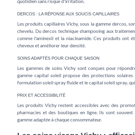
quotidien sans risque d'irritation.
DERCOS : LA RÉPONSE AUX SOUCIS CAPILLAIRES
Les produits capillaires Vichy, sous la gamme
dercos
, so
chevelu. Du
dercos technique shampooing
aux traitement
comme l'aminexil et la niacinamide. Ces produits ont ét
cheveux et améliorer leur densité.
SOINS ADAPTÉS POUR CHAQUE SAISON
Les gammes de soins Vichy sont conçues pour répondre 
gamme
capital soleil
propose des protections solaires 
formulation
soleil spray fluide
et le
capital soleil spray
, q
PRIX ET ACCESSIBILITÉ
Les produits Vichy restent accessibles avec des promo
pharmacies et des boutiques en ligne. Ils sont souvent
gamme adaptée à chaque consommateur.