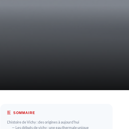
SOMMAIRE
L'histoire de Vichy : des origines à aujourd'hui
— Les débuts de vichy : une eau thermale unique