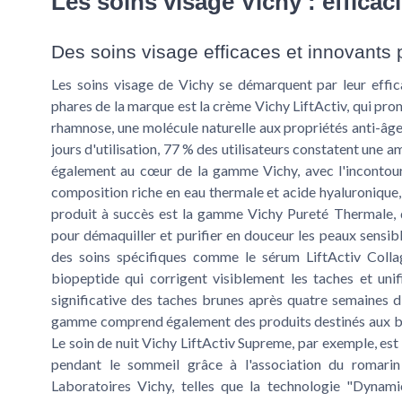
Les soins visage Vichy : efficac
Des soins visage efficaces et innovants
Les soins visage de Vichy se démarquent par leur effic
phares de la marque est la crème Vichy LiftActiv, qui pro
rhamnose, une molécule naturelle aux propriétés anti-âge
jours d'utilisation, 77 % des utilisateurs constatent une a
également au cœur de la gamme Vichy, avec l'incontour
composition riche en eau thermale et acide hyaluronique
produit à succès est la gamme Vichy Pureté Thermale, 
pour démaquiller et purifier en douceur les peaux sensib
des soins spécifiques comme le sérum LiftActiv Collag
biopeptide qui corrigent visiblement les taches et unif
significative des taches brunes après quatre semaines d'u
gamme comprend également des produits destinés aux beso
Le soin de nuit Vichy LiftActiv Supreme, par exemple, est
pendant le sommeil grâce à l'association du romarin
Laboratoires Vichy, telles que la technologie "Dynam