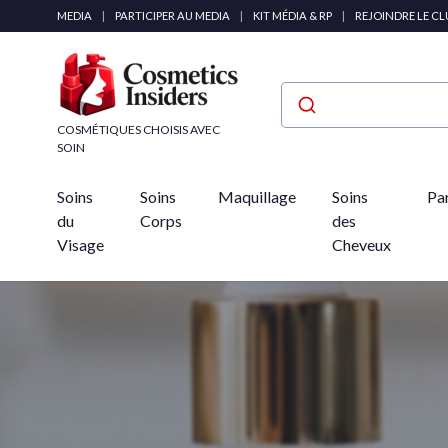
Panneau de gestion des cookies
MEDIA
|
PARTICIPER AU MEDIA
|
KIT MÉDIA & RP
|
REJOINDRE LE C
COSMÉTIQUES CHOISIS AVEC
SOIN
Soins
Soins
Maquillage
Soins
Pa
du
Corps
des
Visage
Cheveux