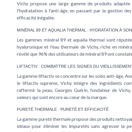
Vichy propose une large gamme de produits adaptée 
l'hydratation à l'anti-âge, en passant par la gestion d
efficacité inégalée.
MINÉRAL 89 ET AQUALIA THERMAL : HYDRATATION À S
Les gammes
minéral 89
et
aqualia thermal
sont réputées
hyaluronique et l'eau thermale de Vichy, riche en minér
révélé que 96% des utilisateurs de minéral 89 ont constaté
LIFTACTIV : COMBATTRE LES SIGNES DU VIEILLISSEMEN
La gamme
liftactiv
se concentre sur les soins anti-âge. A
le
liftactiv supreme
, Vichy intègre des ingrédients co
raffermir la peau. Georges Guérin, fondateur de Vichy, 
valeurs qui sont encore au cœur de la marque.
PURETÉ THERMALE : PURETÉ ET EFFICACITÉ
La gamme
pureté thermale
propose des produits nettoyant
idéaux pour éliminer les impuretés sans agresser la p