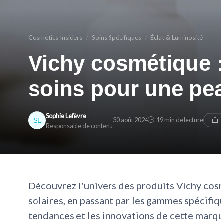
Cosmetics Insiders
Soins Spécifiques
Éclat & Luminosité
Vichy cosmétique :
soins pour une pea
Sophie Lefèvre
30 août 2024
19 min de lecture
Responsable de contenu
Découvrez l'univers des produits Vichy cos
solaires, en passant par les gammes spécifiq
tendances et les innovations de cette mar