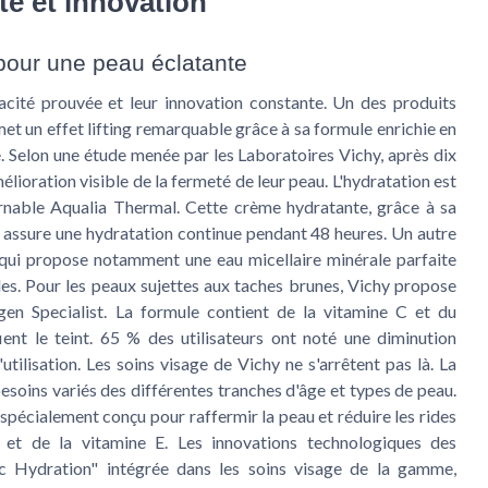
ité et innovation
 pour une peau éclatante
acité prouvée et leur innovation constante. Un des produits
met un effet lifting remarquable grâce à sa formule enrichie en
. Selon une étude menée par les Laboratoires Vichy, après dix
mélioration visible de la fermeté de leur peau. L'hydratation est
nable Aqualia Thermal. Cette crème hydratante, grâce à sa
, assure une hydratation continue pendant 48 heures. Un autre
qui propose notamment une eau micellaire minérale parfaite
les. Pour les peaux sujettes aux taches brunes, Vichy propose
en Specialist. La formule contient de la vitamine C et du
ient le teint. 65 % des utilisateurs ont noté une diminution
tilisation. Les soins visage de Vichy ne s'arrêtent pas là. La
ins variés des différentes tranches d'âge et types de peau.
 spécialement conçu pour raffermir la peau et réduire les rides
 et de la vitamine E. Les innovations technologiques des
ic Hydration" intégrée dans les soins visage de la gamme,