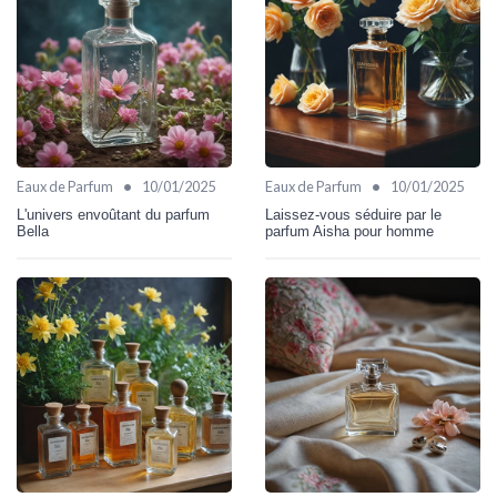
•
•
Eaux de Parfum
10/01/2025
Eaux de Parfum
10/01/2025
L'univers envoûtant du parfum
Laissez-vous séduire par le
Bella
parfum Aisha pour homme