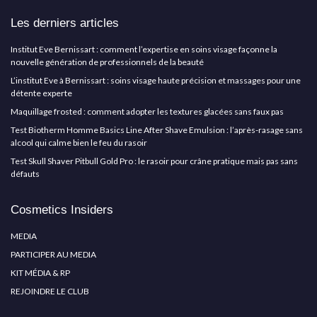
Les derniers articles
Institut Eve Bernissart : comment l’expertise en soins visage façonne la
nouvelle génération de professionnels de la beauté
L’institut Eve à Bernissart : soins visage haute précision et massages pour une
détente experte
Maquillage frosted : comment adopter les textures glacées sans faux pas
Test Biotherm Homme Basics Line After Shave Emulsion : l’après-rasage sans
alcool qui calme bien le feu du rasoir
Test Skull Shaver Pitbull Gold Pro : le rasoir pour crâne pratique mais pas sans
défauts
Cosmetics Insiders
MEDIA
PARTICIPER AU MEDIA
KIT MÉDIA & RP
REJOINDRE LE CLUB