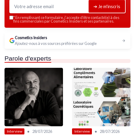
➔ Je m'inscris
*
En remplissant ce formulaire, j’accepte d’être contacté(e) à des
fins commerciales par Cosmetics Insiders et ses partenaires.
Cosmetics Insiders
Ajoutez-nous à vos sources préférées sur Google
Parole d'experts
•
•
28/07/2026
28/07/2026
Interview
Interview