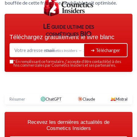
bouffée de cette fragrance inoubliable soit optimisée.
LE guide ultime des
cosmétiques BIO
Téléchargez gratuitement le livre blanc
➔ Télécharger
Cosmetics Insiders — 2026
*
En remplissant ce formulaire, j’accepte d’être contacté(e) à des
fins commerciales par Cosmetics Insiders et ses partenaires.
Résumer
ChatGPT
Claude
Mistral
Recevez les dernières actualités de
Cosmetics Insiders