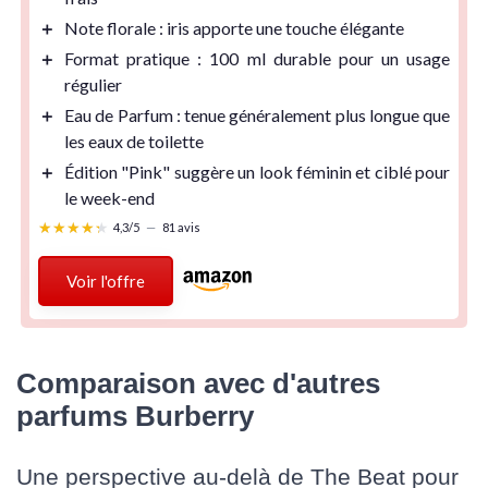
＋
Note florale
: iris apporte une touche élégante
＋
Format pratique
: 100 ml durable pour un usage
régulier
＋
Eau de Parfum
: tenue généralement plus longue que
les eaux de toilette
＋
Édition "Pink" suggère un look féminin et ciblé pour
le week-end
★★★★★
★★★★★
4,3/5
—
81 avis
Voir l'offre
Comparaison avec d'autres
parfums Burberry
Une perspective au-delà de The Beat pour