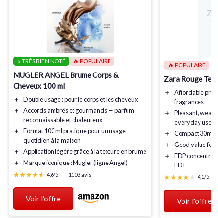
Za
T
E
⭐ TRÈS BIEN NOTÉ
🔥 POPULAIRE
🔥 POPULAIRE
MUGLER ANGEL Brume Corps &
Zara Rouge Ten
Cheveux 100 ml
＋
Affordable
pric
＋
Double usage
: pour le corps et les cheveux
fragrances
＋
Accords ambrés et gourmands
— parfum
＋
Pleasant
, weara
reconnaissable et chaleureux
everyday use
＋
Format 100 ml
pratique pour un usage
＋
Compact 30ml
s
quotidien à la maison
＋
Good value
for
＋
Application légère
grâce à la texture en brume
＋
EDP concentrat
＋
Marque iconique
: Mugler (ligne Angel)
EDT
★★★★★
★★★★★
4,6/5
—
1103 avis
★★★★★
★★★★★
4,1/5
—
Voir l'offre
Voir l'offre