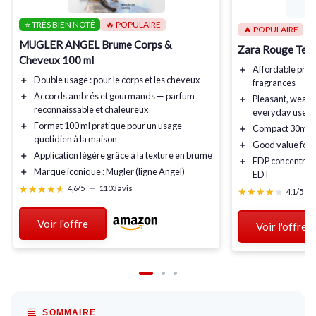
⭐ TRÈS BIEN NOTÉ
🔥 POPULAIRE
🔥 POPULAIRE
MUGLER ANGEL Brume Corps &
Zara Rouge Ten
Cheveux 100 ml
＋
Affordable
pric
＋
Double usage
: pour le corps et les cheveux
fragrances
＋
Accords ambrés et gourmands
— parfum
＋
Pleasant
, weara
reconnaissable et chaleureux
everyday use
＋
Format 100 ml
pratique pour un usage
＋
Compact 30ml
s
quotidien à la maison
＋
Good value
for
＋
Application légère
grâce à la texture en brume
＋
EDP concentrat
＋
Marque iconique
: Mugler (ligne Angel)
EDT
★★★★★
★★★★★
4,6/5
—
1103 avis
★★★★★
★★★★★
4,1/5
—
Voir l'offre
Voir l'offre
SOMMAIRE