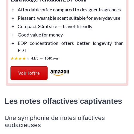
＋
Affordable
price compared to designer fragrances
＋
Pleasant
, wearable scent suitable for everyday use
＋
Compact 30ml
size — travel-friendly
＋
Good value
for money
＋
EDP concentration
offers better longevity than
EDT
★★★★★
★★★★★
4,1/5
—
1040 avis
Voir l'offre
Les notes olfactives captivantes
Une symphonie de notes olfactives
audacieuses