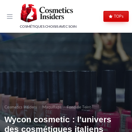
Panneau de gestion des cookies
TOPs
COSMÉTIQUES CHOISIS AVEC SOIN
Cosmetics Insiders
Maquillage
Fond de Teint
Wycon cosmetic : l'univers
des cosmétiques italiens