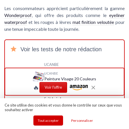
Les consommateurs apprécient particulièrement la gamme
Wonderproof
, qui offre des produits comme le
eyeliner
waterproof
et les rouges à lèvres
mat finition veloutée
pour
une tenue impeccable toute la journée.
Voir les tests de notre rédaction
UCANBE
Test UCANBE
UCANBE
Peinture Visage 20
Peinture Visage 20 Couleurs
Couleurs : la palette
🔥
Voir l'offre
grasse pas chère qui
fait le job pour
Halloween et cosplay
Ce site utilise des cookies et vous donne le contrôle sur ceux que vous
★★★★★
★★★★★
souhaitez activer
20 couleurs bien
+
pigmentées, permettant
Tout accepter
Personnaliser
beaucoup d...