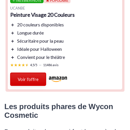
⭐ TRÈS BIEN NOTÉ
🔥 POPULAIRE
UCANBE
Peinture Visage 20 Couleurs
＋
20 couleurs
disponibles
＋
Longue durée
＋
Sécuritaire
pour la peau
＋
Idéale pour Halloween
＋
Convient pour le théâtre
★★★★★
★★★★★
4,5/5
—
11486 avis
Voir l'offre
Les produits phares de Wycon
Cosmetic