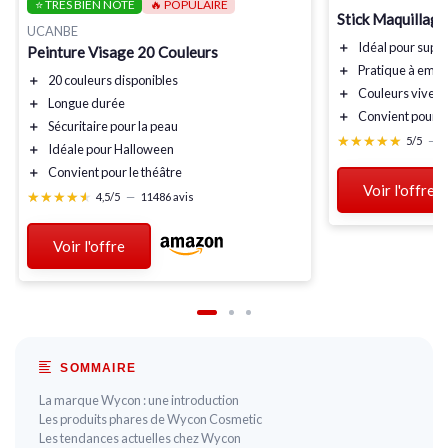
⭐ TRÈS BIEN NOTÉ
🔥 POPULAIRE
Stick Maquillage
UCANBE
＋
Idéal pour
suppo
Peinture Visage 20 Couleurs
＋
Pratique à
emm
＋
20 couleurs
disponibles
＋
Couleurs
vives
＋
Longue durée
＋
Convient pour p
＋
Sécuritaire
pour la peau
★★★★★
★★★★★
5/5
—
1
＋
Idéale pour Halloween
＋
Convient pour le théâtre
Voir l'offre
★★★★★
★★★★★
4,5/5
—
11486 avis
Voir l'offre
SOMMAIRE
La marque Wycon : une introduction
Les produits phares de Wycon Cosmetic
Les tendances actuelles chez Wycon