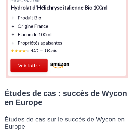
PROPOSNATURE
Hydrolat d’Hélichryse italienne Bio 100ml
＋
Produit
Bio
＋
Origine France
＋
Flacon de
100ml
＋
Propriétés apaisantes
★★★★★
★★★★★
4,2/5
—
110 avis
Voir l'offre
Études de cas : succès de Wycon
en Europe
Études de cas sur le succès de Wycon en
Europe